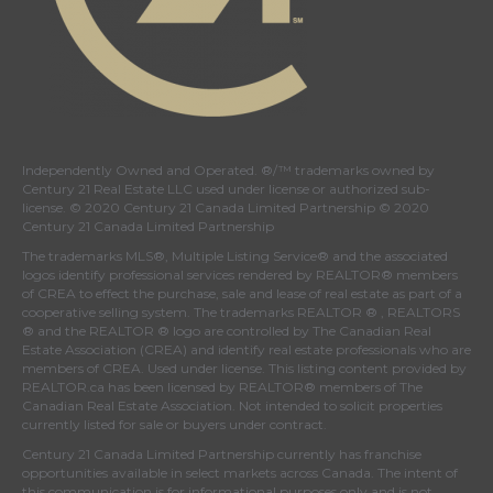
Independently Owned and Operated. ®/™ trademarks owned by
Century 21 Real Estate LLC used under license or authorized sub-
license. © 2020 Century 21 Canada Limited Partnership © 2020
Century 21 Canada Limited Partnership
The trademarks MLS®, Multiple Listing Service® and the associated
logos identify professional services rendered by REALTOR® members
of
CREA
to effect the purchase, sale and lease of real estate as part of a
cooperative selling system. The trademarks REALTOR ® , REALTORS
® and the REALTOR ® logo are controlled by
The Canadian Real
Estate Association (CREA)
and identify real estate professionals who are
members of
CREA
. Used under license. This listing content provided by
REALTOR.ca
has been licensed by REALTOR® members of
The
Canadian Real Estate Association
. Not intended to solicit properties
currently listed for sale or buyers under contract.
Century 21 Canada Limited Partnership currently has franchise
opportunities available in select markets across Canada. The intent of
this communication is for informational purposes only and is not