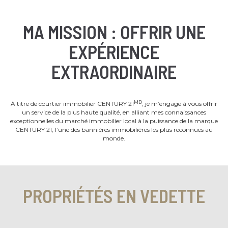
MA MISSION : OFFRIR UNE
EXPÉRIENCE
EXTRAORDINAIRE
MD
À titre de courtier immobilier CENTURY 21
, je m’engage à vous offrir
un service de la plus haute qualité, en alliant mes connaissances
exceptionnelles du marché immobilier local à la puissance de la marque
CENTURY 21, l’une des bannières immobilières les plus reconnues au
monde.
PROPRIÉTÉS EN VEDETTE