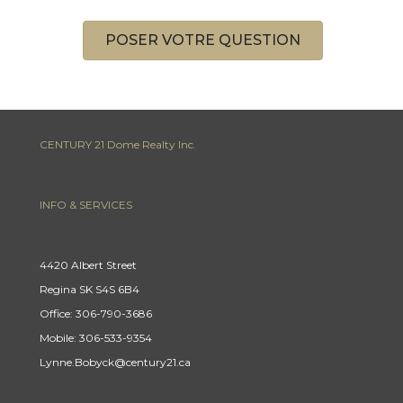
POSER VOTRE QUESTION
CENTURY 21 Dome Realty Inc.
INFO & SERVICES
4420 Albert Street
Regina SK S4S 6B4
Office: 306-790-3686
Mobile: 306-533-9354
Lynne.Bobyck@century21.ca